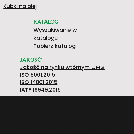
Kubki na olej
KATALOG
Wyszukiwanie w
katalogu
Pobierz katalog
JAKOŚĆ'
Jakość na rynku wtórnym OMG
ISO 9001:2015
ISO 14001:2015
IATF 16949:2016
O.M.G. S.R.L. OFFICINE MECCANICHE Società
Unipersonale
Strada Prov. FELETTO-AGLIE’ Km 2,225 | 10080
LUSIGLIE’ (Torino) ITALY | Tel. +39 0124 30181