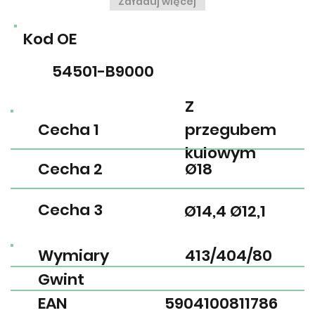
Załaduj więcej
Kod OE
54501-B9000
Z
Cecha 1
przegubem
kulowym
Cecha 2
Ø18
Cecha 3
Ø14,4 Ø12,1
Wymiary
413/404/80
Gwint
EAN
5904100811786