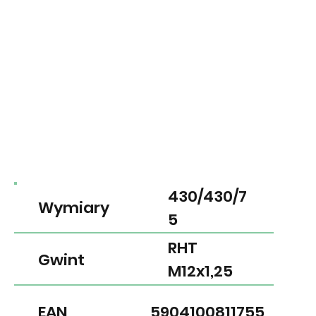
430/430/7
Wymiary
5
RHT
Gwint
M12x1,25
EAN
5904100811755