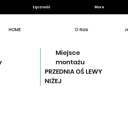
Łączność
More
HOME
O Nas
J
Miejsce
y
montażu
PRZEDNIA OŚ LEWY
NIŻEJ