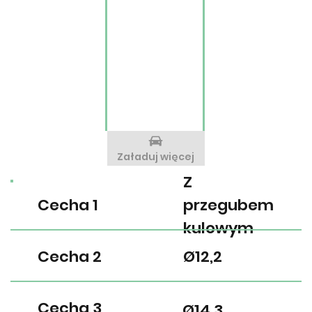
Załaduj więcej
Z
Cecha 1
przegubem
kulowym
Cecha 2
Ø12,2
Cecha 3
Ø14,3