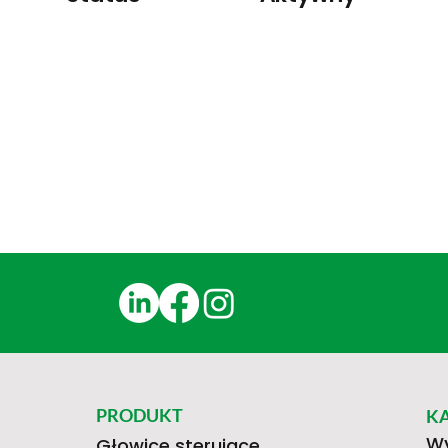
PRODUKT
K
Wy
Głowice sterujące