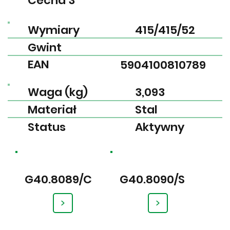
Cecha 3
Wymiary
415/415/52
Gwint
EAN
5904100810789
Waga (kg)
3,093
Materiał
Stal
Status
Aktywny
G40.8089/C
G40.8090/S
>
>