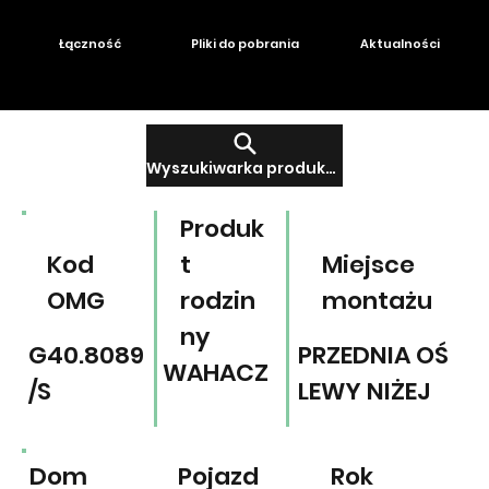
Łączność
Pliki do pobrania
Aktualności
Wyszukiwarka produktów
Produk
Kod
t
Miejsce
OMG
rodzin
montażu
ny
G40.8089
PRZEDNIA OŚ
WAHACZ
/S
LEWY NIŻEJ
Dom
Pojazd
Rok