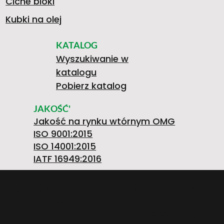
Ciche bloki
Kubki na olej
KATALOG
Wyszukiwanie w
katalogu
Pobierz katalog
JAKOŚĆ'
Jakość na rynku wtórnym OMG
ISO 9001:2015
ISO 14001:2015
IATF 16949:2016
O.M.G. S.R.L. OFFICINE MECCANICHE Società
Unipersonale
Strada Prov. FELETTO-AGLIE’ Km 2,225 | 10080