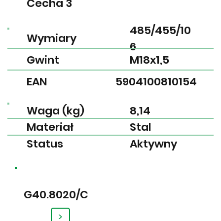
Cecha 3
485/455/10
Wymiary
6
Gwint
M18x1,5
EAN
5904100810154
Waga (kg)
8,14
Materiał
Stal
Status
Aktywny
G40.8020/C
>