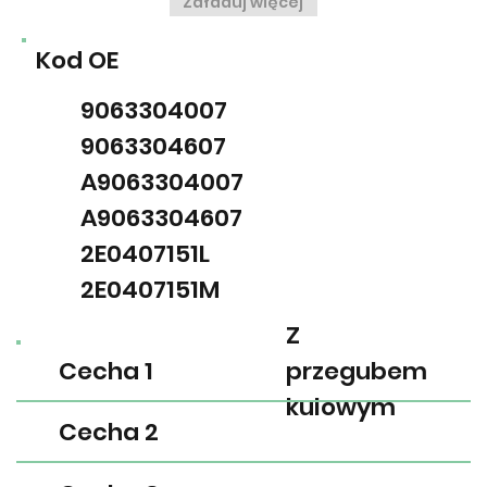
Załaduj więcej
Kod OE
9063304007
9063304607
A9063304007
A9063304607
2E0407151L
2E0407151M
Z
Cecha 1
przegubem
kulowym
Cecha 2