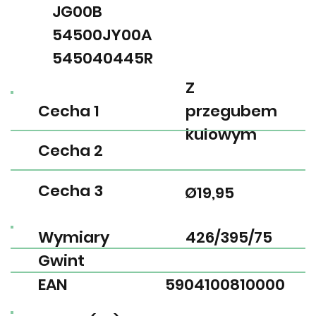
JG00B
54500JY00A
545040445R
Z
Cecha 1
przegubem
kulowym
Cecha 2
Cecha 3
Ø19,95
Wymiary
426/395/75
Gwint
EAN
5904100810000