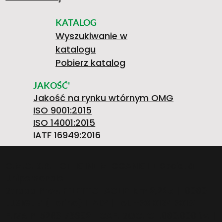
KATALOG
Wyszukiwanie w
katalogu
Pobierz katalog
JAKOŚĆ'
Jakość na rynku wtórnym OMG
ISO 9001:2015
ISO 14001:2015
IATF 16949:2016
O.M.G. S.R.L. OFFICINE MECCANICHE Società
Unipersonale
Strada Prov. FELETTO-AGLIE’ Km 2,225 | 10080
LUSIGLIE’ (Torino) ITALY | Tel. +39 0124 30181
P.IVA PL5263176992 | CAP. SOC. € 1.080.000 i.v. |