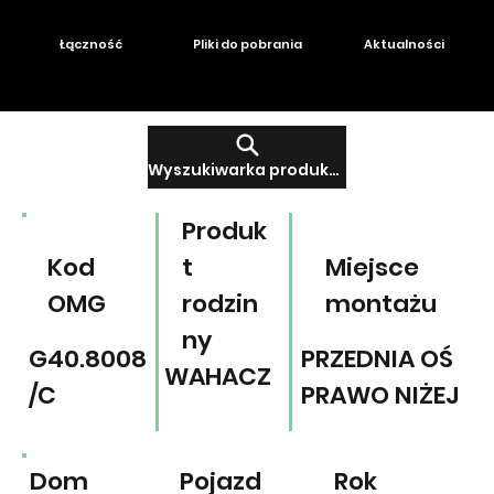
Łączność
Pliki do pobrania
Aktualności
Wyszukiwarka produktów
Produk
Kod
t
Miejsce
OMG
rodzin
montażu
ny
G40.8008
PRZEDNIA OŚ
WAHACZ
/C
PRAWO NIŻEJ
Dom
Pojazd
Rok