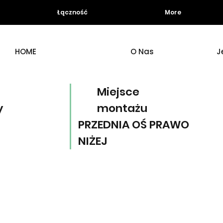
Łączność
More
HOME
O Nas
J
Miejsce
y
montażu
PRZEDNIA OŚ PRAWO
NIŻEJ