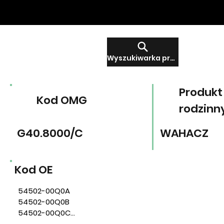
Wyszukiwarka produktów
Produkt
Kod OMG
rodzinn
G40.8000/C
WAHACZ
Kod OE
54502-00Q0A

54502-00Q0B

54502-00Q0C

54502-00Q0D
