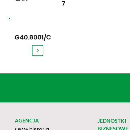
7
G40.8001/C
>
AGENCJA
JEDNOSTKI
BIZNESOWE
OMG historia