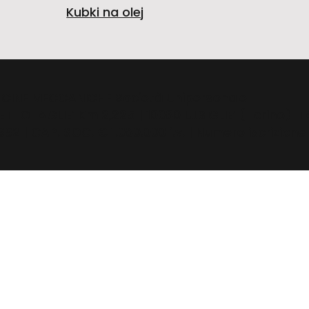
Kubki na olej
FFICINE MECCANICHE Società Unipersonale
ETTO-AGLIE’ Km 2,225 | 10080 LUSIGLIE’ (Torino) ITA
92 | CAP. SOC. € 1.080.000 i.v. | Numero iscrizione