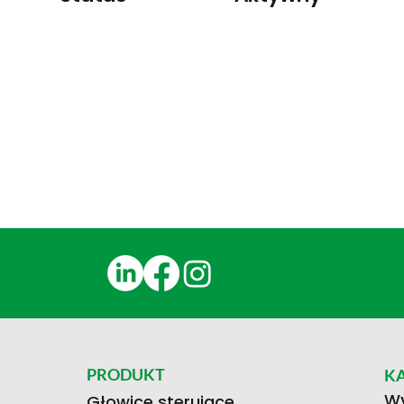
PRODUKT
K
Wy
Głowice sterujące