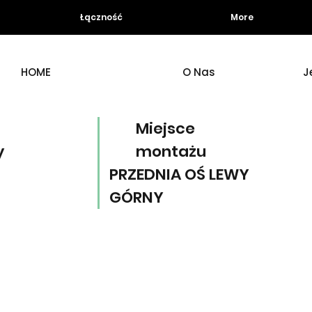
Łączność
More
HOME
O Nas
J
Miejsce
y
montażu
PRZEDNIA OŚ LEWY
GÓRNY