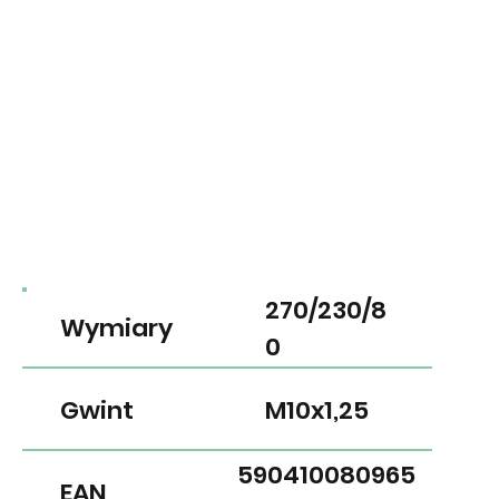
270/230/8
Wymiary
0
Gwint
M10x1,25
590410080965
EAN