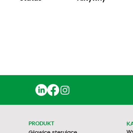
PRODUKT
K
Wy
Głowice sterujące