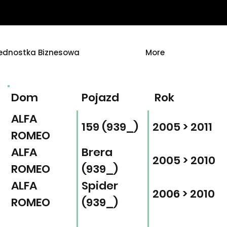
ednostka Biznesowa
More
Dom
Pojazd
Rok
ALFA
159 (939_)
2005 > 2011
ROMEO
ALFA
Brera
2005 > 2010
ROMEO
(939_)
ALFA
Spider
2006 > 2010
ROMEO
(939_)