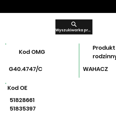
Wyszukiwarka produktów
Produkt
Kod OMG
rodzinn
G40.4747/C
WAHACZ
Kod OE
51828661
51835397