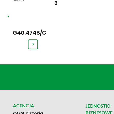
3
G40.4748/C
>
AGENCJA
JEDNOSTKI
BIZNESOWE
OMG historia