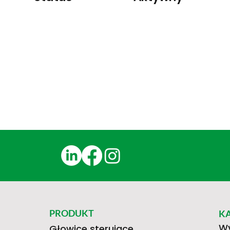
PRODUKT
K
Wy
Głowice sterujące