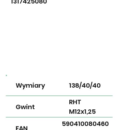
1317425080
Wymiary
138/40/40
RHT
Gwint
M12x1,25
590410080460
EAN