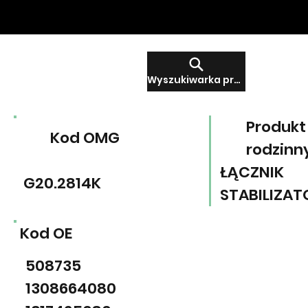
Wyszukiwarka produktów
Produkt
Kod OMG
rodzinn
ŁĄCZNIK
G20.2814K
STABILIZAT
Kod OE
508735
1308664080