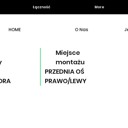
Łączność
More
HOME
O Nas
J
Miejsce
y
montażu
PRZEDNIA OŚ
ORA
PRAWO/LEWY