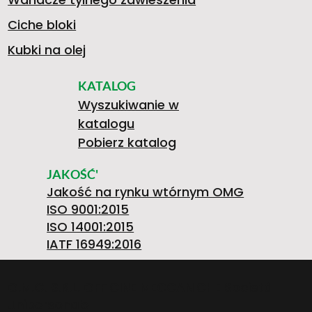
Ciche bloki
Kubki na olej
KATALOG
Wyszukiwanie w
katalogu
Pobierz katalog
JAKOŚĆ'
Jakość na rynku wtórnym OMG
ISO 9001:2015
ISO 14001:2015
IATF 16949:2016
O.M.G. S.R.L. OFFICINE MECCANICHE Società
Unipersonale