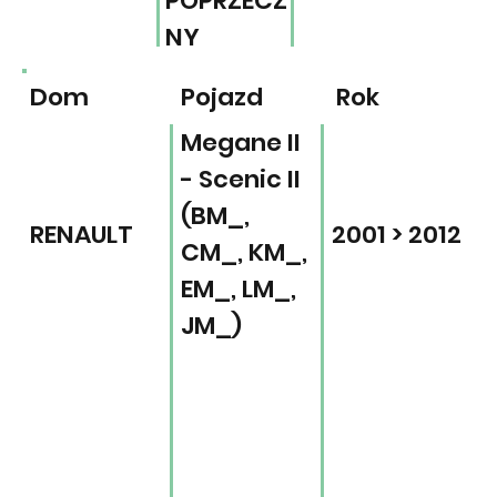
POPRZECZ
NY
Dom
Pojazd
Rok
Megane II
- Scenic II
(BM_,
RENAULT
2001 > 2012
CM_, KM_,
EM_, LM_,
JM_)