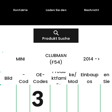
Kontakte
Laden Sie den
Nachricht
Produkt Suche
CLUBMAN
MINI
2014 ->
(F54)
OMG
Mar
Klick
Produ
-
OE-
ke/
Einbaup
en
Bild
ktfami
Cod
Codes
Mod
os
Sie
lie
e
ell
hier!
3