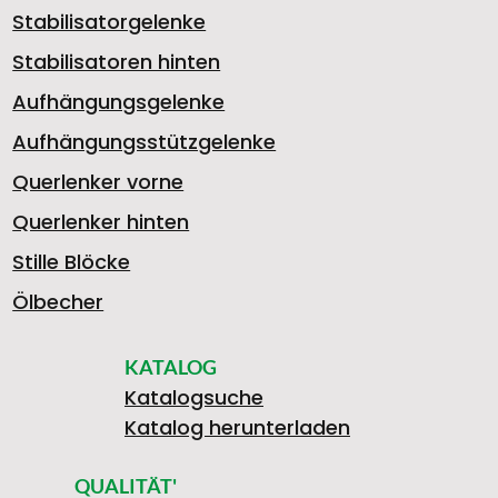
Stabilisatorgelenke
4
Stabilisatoren hinten
Aufhängungsgelenke
Aufhängungsstützgelenke
3
V
Querlenker vorne
Querlenker hinten
1
O
Stille Blöcke
Ölbecher
L
KATALOG
1
R
Katalogsuche
Katalog herunterladen
E
QUALITÄT'