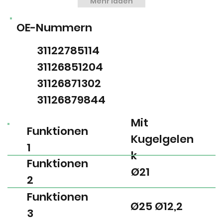
Mehr laden
OE-Nummern
31122785114
31126851204
31126871302
31126879844
Mit
Funktionen
Kugelgelen
1
k
Funktionen
Ø21
2
Funktionen
Ø25 Ø12,2
3