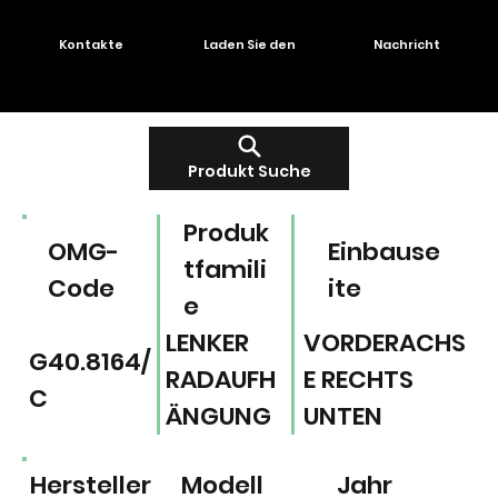
Kontakte
Laden Sie den
Nachricht
Produkt Suche
Produk
OMG-
Einbause
tfamili
Code
ite
e
LENKER
VORDERACHS
G40.8164/
RADAUFH
E RECHTS
C
ÄNGUNG
UNTEN
Hersteller
Modell
Jahr