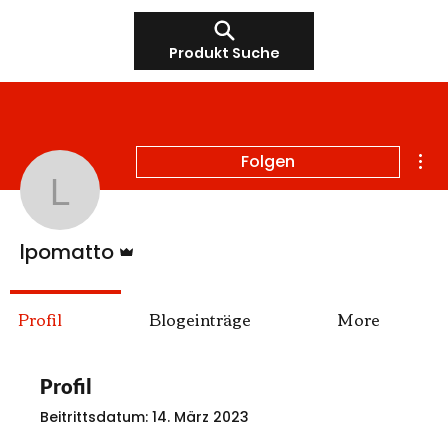
Produkt Suche
Wei
Folgen
lpomatto
Administrator
lpomatto
Profil
Blogeinträge
More
Profil
Beitrittsdatum: 14. März 2023