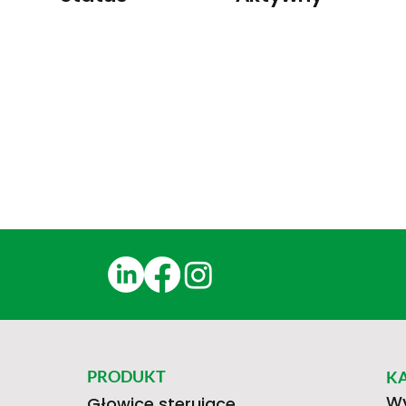
PRODUKT
K
Wy
Głowice sterujące