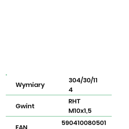
304/30/11
Wymiary
4
RHT
Gwint
M10x1,5
590410080501
EAN