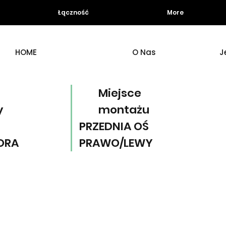
Łączność
More
HOME
O Nas
J
Miejsce
y
montażu
PRZEDNIA OŚ
ORA
PRAWO/LEWY