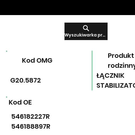
Wyszukiwarka produktów
Produkt
Kod OMG
rodzinn
ŁĄCZNIK
G20.5872
STABILIZAT
Kod OE
546182227R
546188897R