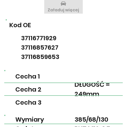
Załaduj więcej
Kod OE
37116771929
37116857627
37116859653
Cecha 1
DŁUGOŚĆ =
Cecha 2
249mm
Cecha 3
Wymiary
385/68/130