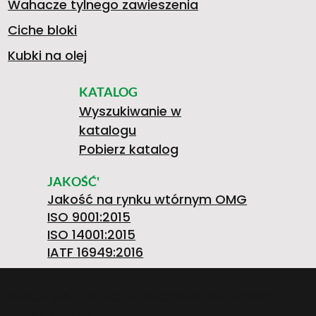
Wahacze tylnego zawieszenia
Ciche bloki
Kubki na olej
KATALOG
Wyszukiwanie w
katalogu
Pobierz katalog
JAKOŚĆ'
Jakość na rynku wtórnym OMG
ISO 9001:2015
ISO 14001:2015
IATF 16949:2016
O.M.G. S.R.L. OFFICINE MECCANICHE Società
Unipersonale