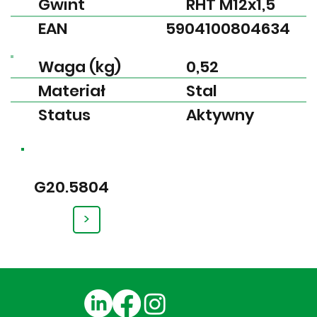
Gwint
RHT M12x1,5
EAN
5904100804634
Waga (kg)
0,52
Materiał
Stal
Status
Aktywny
G20.5804
>