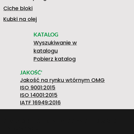
Ciche bloki
Kubki na olej
KATALOG
Wyszukiwanie w
katalogu
Pobierz katalog
JAKOŚĆ'
Jakość na rynku wtórnym OMG
ISO 9001:2015
ISO 14001:2015
IATF 16949:2016
O.M.G. S.R.L. OFFICINE MECCANICHE Società
Unipersonale