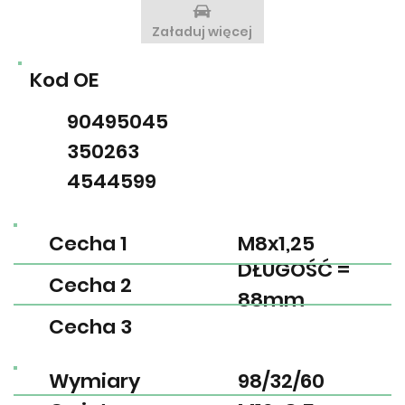
Załaduj więcej
Kod OE
90495045
350263
4544599
Cecha 1
M8x1,25
DŁUGOŚĆ =
Cecha 2
88mm
Cecha 3
Wymiary
98/32/60