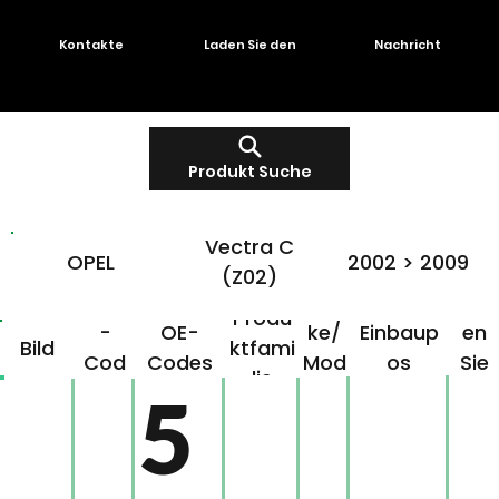
Kontakte
Laden Sie den
Nachricht
Produkt Suche
Vectra C
OPEL
2002 > 2009
(Z02)
OMG
Mar
Klick
Produ
-
OE-
ke/
Einbaup
en
Bild
ktfami
Cod
Codes
Mod
os
Sie
lie
e
ell
hier!
5