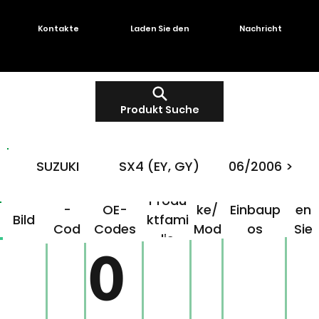
Kontakte
Laden Sie den
Nachricht
Produkt Suche
SUZUKI
SX4 (EY, GY)
06/2006 >
OMG
Mar
Klick
Produ
-
OE-
ke/
Einbaup
en
Bild
ktfami
Cod
Codes
Mod
os
Sie
lie
e
ell
hier!
0