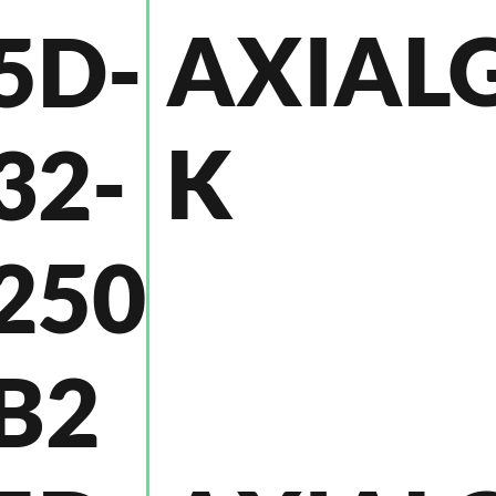
AXIAL
5D-
K
32-
250
B2