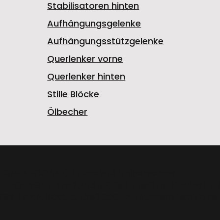
Stabilisatoren hinten
Aufhängungsgelenke
Aufhängungsstützgelenke
Querlenker vorne
Querlenker hinten
Stille Blöcke
Ölbecher
FFICINE MECCANICHE Società Unipersonale
ETTO-AGLIE’ Km 2,225 | 10080 LUSIGLIE’ (Torino) ITA
92 | CAP. SOC. € 1.080.000 i.v. | Numero iscrizione