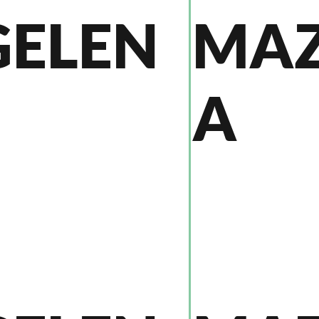
GELEN
MA
A