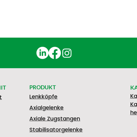
PRODUKT
IT
K
Ka
Lenkköpfe
t
Ka
Axialgelenke
he
Axiale Zugstangen
Stabilisatorgelenke