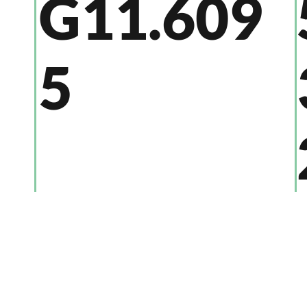
G11.609
5