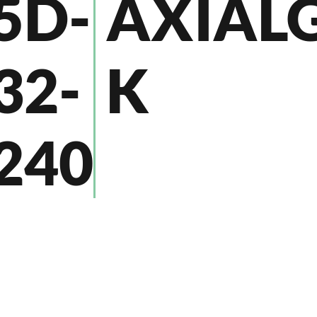
AXIAL
5D-
K
32-
240