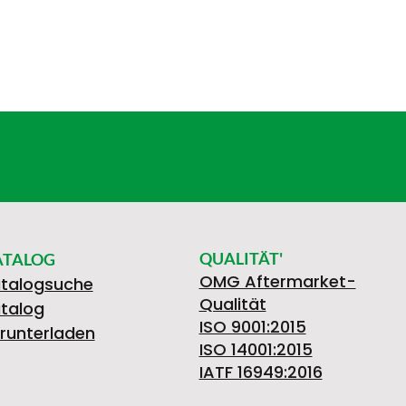
QUALITÄT'
ATALOG
OMG Aftermarket-
talogsuche
Qualität
talog
ISO 9001:2015
runterladen
ISO 14001:2015
IATF 16949:2016