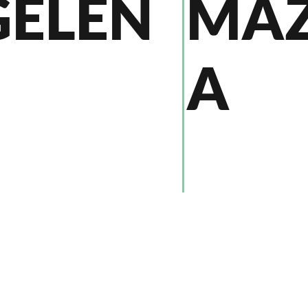
GELEN
MA
A