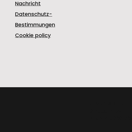
Nachricht
Datenschutz-
Bestimmungen
Cookie policy
O.M.G. S.R.L. O
Strada Prov. FEL
P.IVA PL52631769