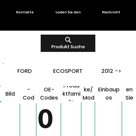
Kontakte
Laden Sie den
Nachricht
Produkt Suche
FORD
ECOSPORT
2012 ->
OMG
Mar
Klick
Produ
-
OE-
ke/
Einbaup
en
Bild
ktfami
Cod
Codes
Mod
os
Sie
lie
e
ell
hier!
0