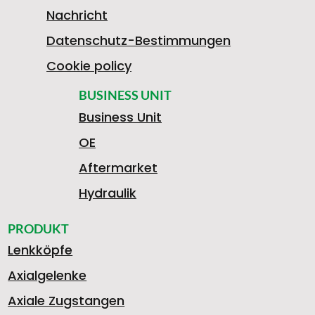
3
A
R
Nachricht
Datenschutz-Bestimmungen
5
X
A
Cookie policy
G
BUSINESS UNIT
Business Unit
2
I
C
OE
1
Aftermarket
H
1
A
H
Hydraulik
1
PRODUKT
Lenkköpfe
O
-
L
S
Axialgelenke
Axiale Zugstangen