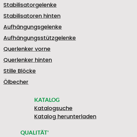
.
Stabilisatorgelenke
N
S
G
E
Stabilisatoren hinten
>
6
Aufhängungsgelenke
Aufhängungsstützgelenke
D
9
E
R
Querlenker vorne
0
Querlenker hinten
A
A
L
E
Stille Blöcke
Ölbecher
8
KATALOG
-
E
C
Katalogsuche
Katalog herunterladen
8
QUALITÄT'