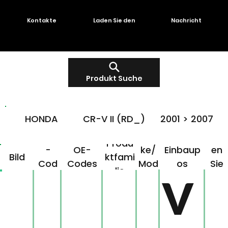
Kontakte
Laden Sie den
Nachricht
Produkt Suche
HONDA
CR-V II (RD_)
2001 > 2007
OMG
Mar
Klick
Produ
-
OE-
ke/
Einbaup
en
Bild
ktfami
Cod
Codes
Mod
os
Sie
lie
e
ell
hier!
V