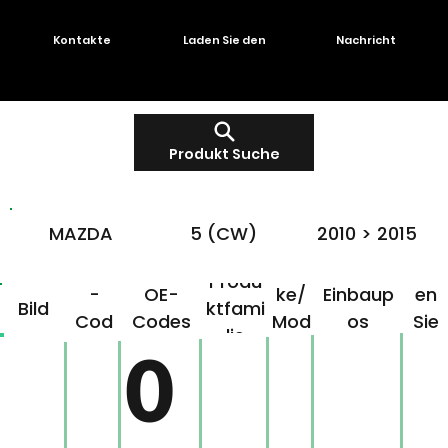
Kontakte
Laden Sie den
Nachricht
Produkt Suche
MAZDA
5 (CW)
2010 > 2015
OMG
Mar
Klick
Produ
-
OE-
ke/
Einbaup
en
Bild
ktfami
Cod
Codes
Mod
os
Sie
lie
e
ell
hier!
0