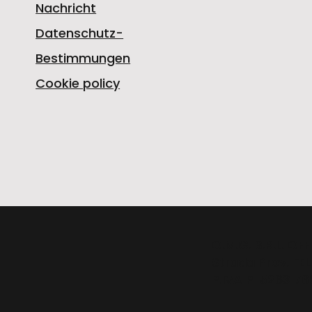
Nachricht
Datenschutz-
Bestimmungen
Cookie policy
O.M.G. S.R.L. O
Strada Prov. FEL
P.IVA PL52631769