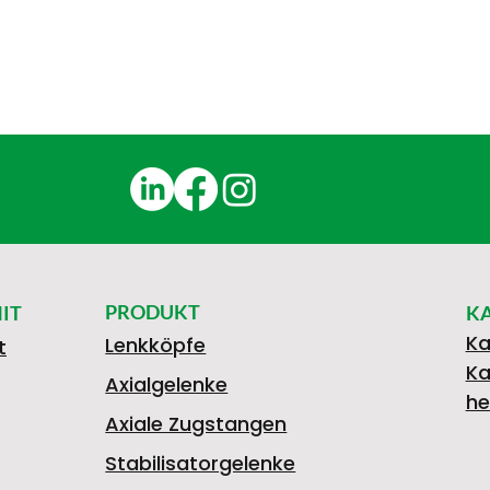
PRODUKT
IT
K
Ka
Lenkköpfe
t
Ka
Axialgelenke
he
Axiale Zugstangen
Stabilisatorgelenke