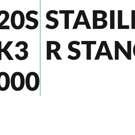
STABIL
20S
R STA
K3
000