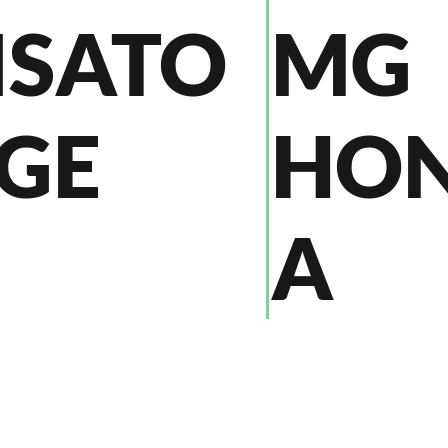
ISATO
MG
NGE
HO
A