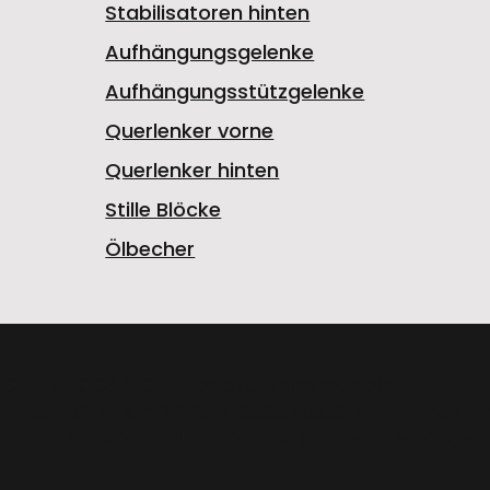
Stabilisatoren hinten
Aufhängungsgelenke
Aufhängungsstützgelenke
Querlenker vorne
Querlenker hinten
Stille Blöcke
Ölbecher
FFICINE MECCANICHE Società Unipersonale
ETTO-AGLIE’ Km 2,225 | 10080 LUSIGLIE’ (Torino) ITA
92 | CAP. SOC. € 1.080.000 i.v. | Numero iscrizione