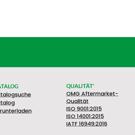
QUALITÄT'
ATALOG
OMG Aftermarket-
talogsuche
Qualität
talog
ISO 9001:2015
runterladen
ISO 14001:2015
IATF 16949:2016