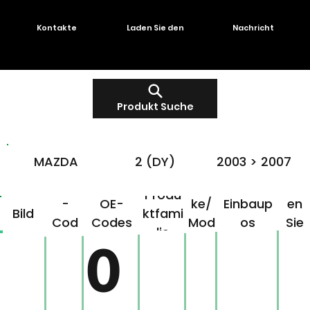
Kontakte
Laden Sie den
Nachricht
Produkt Suche
MAZDA
2 (DY)
2003 > 2007
OMG
Mar
Klick
Produ
-
OE-
ke/
Einbaup
en
Bild
ktfami
Cod
Codes
Mod
os
Sie
lie
e
ell
hier!
0