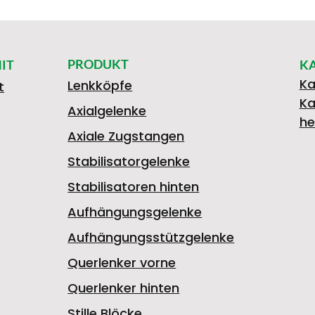
PRODUKT
IT
K
Ka
Lenkköpfe
t
Ka
Axialgelenke
he
Axiale Zugstangen
Stabilisatorgelenke
Stabilisatoren hinten
Aufhängungsgelenke
Aufhängungsstützgelenke
Querlenker vorne
Querlenker hinten
Stille Blöcke