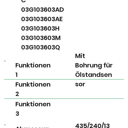
C
03G103603AD
03G103603AE
03G103603H
03G103603M
03G103603Q
Mit
Funktionen
Bohrung für
1
Ölstandsen
sor
Funktionen
2
Funktionen
3
435/240/13