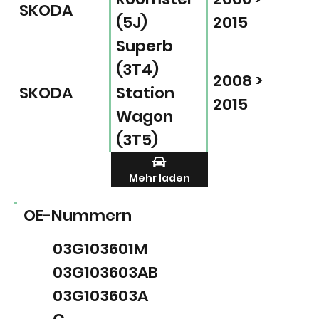
SKODA
(5J)
2015
Superb
(3T4)
2008 >
SKODA
Station
2015
Wagon
(3T5)
Mehr laden
OE-Nummern
03G103601M
03G103603AB
03G103603A