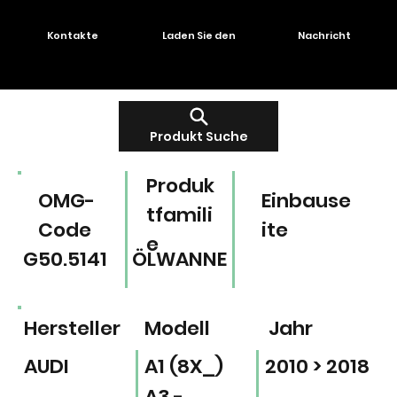
Kontakte
Laden Sie den
Nachricht
Produkt Suche
Produk
OMG-
Einbause
tfamili
Code
ite
e
G50.5141
ÖLWANNE
Hersteller
Modell
Jahr
AUDI
A1 (8X_)
2010 > 2018
A3 -