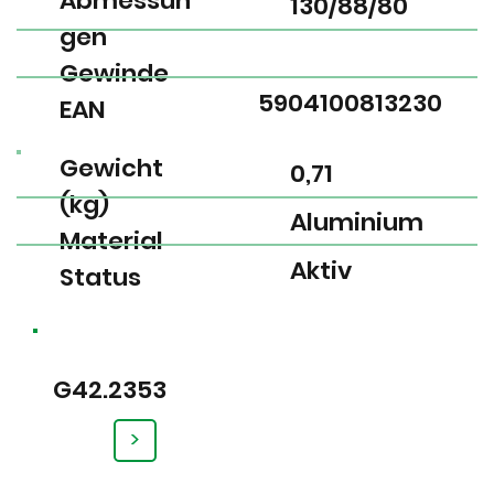
Abmessun
130/88/80
gen
Gewinde
5904100813230
EAN
Gewicht
0,71
(kg)
Aluminium
Material
Aktiv
Status
G42.2353
>