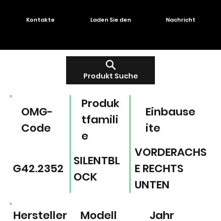
Kontakte
Laden Sie den
Nachricht
Produkt Suche
Produk
OMG-
Einbause
tfamili
Code
ite
e
VORDERACHS
SILENTBL
G42.2352
E RECHTS
OCK
UNTEN
Hersteller
Modell
Jahr