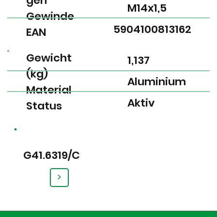
gen
M14x1,5
Gewinde
5904100813162
EAN
Gewicht
1,137
(kg)
Aluminium
Material
Aktiv
Status
G41.6319/C
>