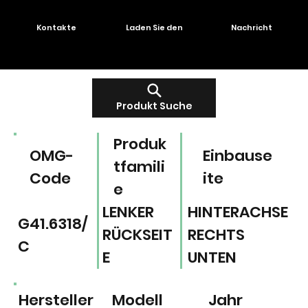
Kontakte
Laden Sie den
Nachricht
Produkt Suche
Produk
OMG-
Einbause
tfamili
Code
ite
e
LENKER
HINTERACHSE
G41.6318/
RÜCKSEIT
RECHTS
C
E
UNTEN
Hersteller
Modell
Jahr