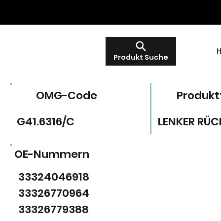
Produkt Suche
OMG-Code
Produkt
G41.6316/C
LENKER RÜC
OE-Nummern
33324046918
33326770964
33326779388