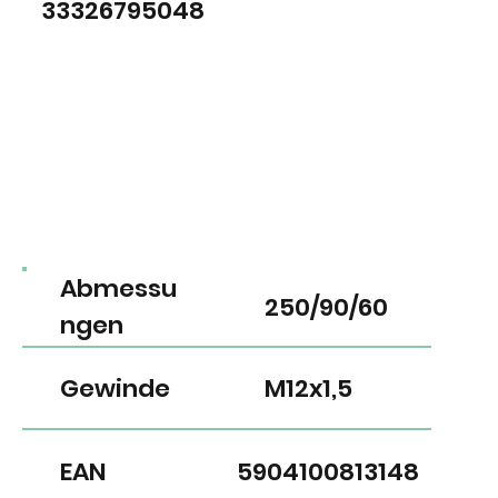
33326795048
Abmessu
250/90/60
ngen
Gewinde
M12x1,5
EAN
5904100813148