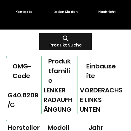
Kontakte
Laden Sie den
Nachricht
Produkt Suche
Produk
OMG-
Einbause
tfamili
Code
ite
e
LENKER
VORDERACHS
G40.8209
RADAUFH
E LINKS
/C
ÄNGUNG
UNTEN
Hersteller
Modell
Jahr