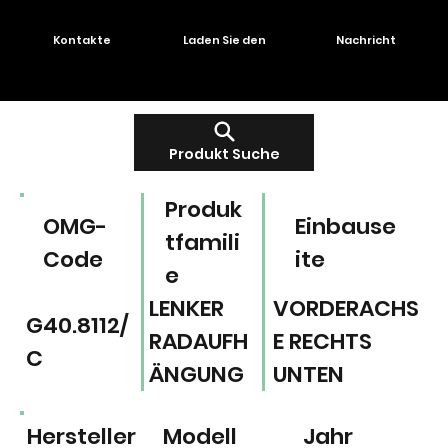
Kontakte
Laden Sie den
Nachricht
Produkt Suche
Produk
OMG-
Einbause
tfamili
Code
ite
e
LENKER
VORDERACHS
G40.8112/
RADAUFH
E RECHTS
C
ÄNGUNG
UNTEN
Hersteller
Modell
Jahr