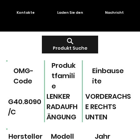
Kontakte
Laden Sie den
Nachricht
Produkt Suche
Produk
OMG-
Einbause
tfamili
Code
ite
e
LENKER
VORDERACHS
G40.8090
RADAUFH
E RECHTS
/C
ÄNGUNG
UNTEN
Hersteller
Modell
Jahr