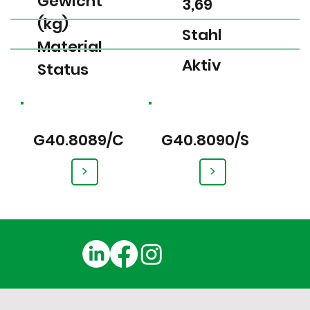
Gewicht
3,69
(kg)
Stahl
Material
Aktiv
Status
G40.8089/C
G40.8090/S
>
>