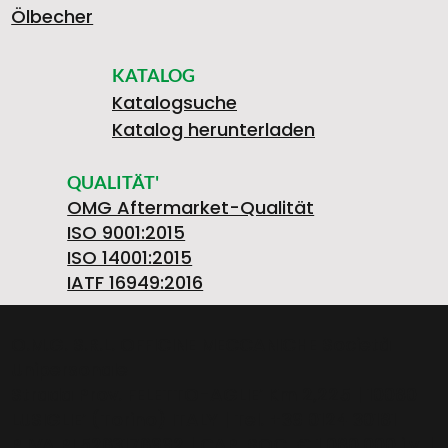
Ölbecher
KATALOG
Katalogsuche
Katalog herunterladen
QUALITÄT'
OMG Aftermarket-Qualität
ISO 9001:2015
ISO 14001:2015
IATF 16949:2016
O.M.G. S.R.L. OFFICINE MECCANICHE Società
Unipersonale
Strada Prov. FELETTO-AGLIE’ Km 2,225 | 10080
LUSIGLIE’ (Torino) ITALY | Tel. +39 0124 30181
P.IVA PL5263176992 | CAP. SOC. € 1.080.000 i.v. |