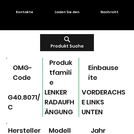
Kontakte
Laden Sie den
Nachricht
Produkt Suche
Produk
OMG-
Einbause
tfamili
Code
ite
e
LENKER
VORDERACHS
G40.8071/
RADAUFH
E LINKS
C
ÄNGUNG
UNTEN
Hersteller
Modell
Jahr