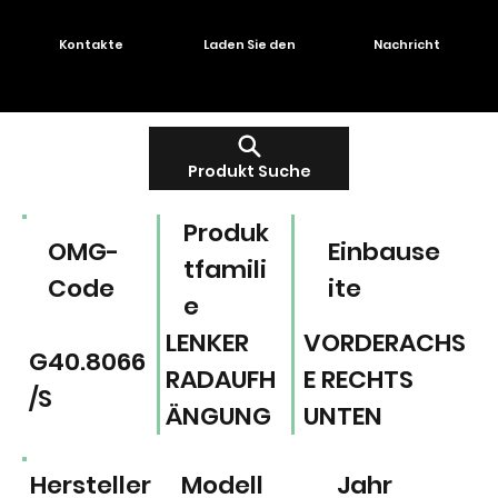
Kontakte
Laden Sie den
Nachricht
Produkt Suche
Produk
OMG-
Einbause
tfamili
Code
ite
e
LENKER
VORDERACHS
G40.8066
RADAUFH
E RECHTS
/S
ÄNGUNG
UNTEN
Hersteller
Modell
Jahr