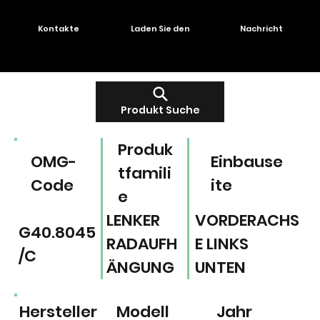
Kontakte
Laden Sie den
Nachricht
Produkt Suche
Produk
OMG-
Einbause
tfamili
Code
ite
e
LENKER
VORDERACHS
G40.8045
RADAUFH
E LINKS
/C
ÄNGUNG
UNTEN
Hersteller
Modell
Jahr