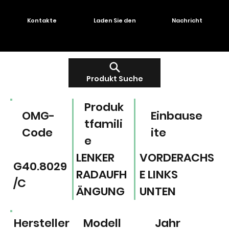
Kontakte
Laden Sie den
Nachricht
Produkt Suche
Produk
OMG-
Einbause
tfamili
Code
ite
e
LENKER
VORDERACHS
G40.8029
RADAUFH
E LINKS
/C
ÄNGUNG
UNTEN
Hersteller
Modell
Jahr