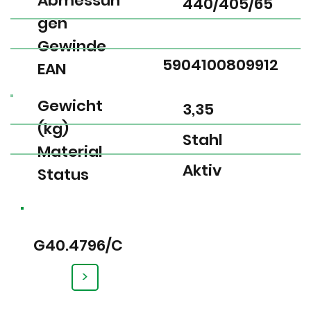
Abmessun
440/405/65
gen
Gewinde
5904100809912
EAN
Gewicht
3,35
(kg)
Stahl
Material
Aktiv
Status
G40.4796/C
>