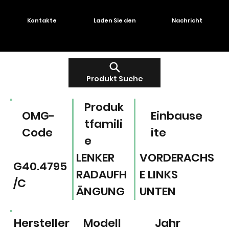
Kontakte
Laden Sie den
Nachricht
Produkt Suche
Produk
OMG-
Einbause
tfamili
Code
ite
e
LENKER
VORDERACHS
G40.4795
RADAUFH
E LINKS
/C
ÄNGUNG
UNTEN
Hersteller
Modell
Jahr