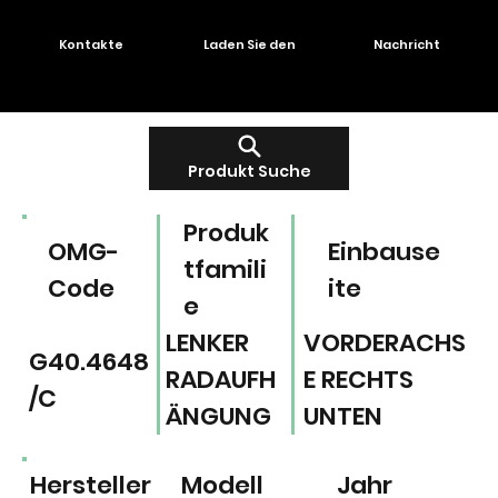
Kontakte
Laden Sie den
Nachricht
Produkt Suche
Produk
OMG-
Einbause
tfamili
Code
ite
e
LENKER
VORDERACHS
G40.4648
RADAUFH
E RECHTS
/C
ÄNGUNG
UNTEN
Hersteller
Modell
Jahr