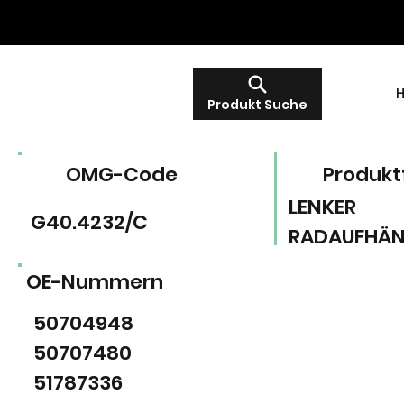
Produkt Suche
OMG-Code
Produkt
LENKER
G40.4232/C
RADAUFHÄ
OE-Nummern
50704948
50707480
51787336