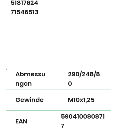
51817624
71546513
Abmessu
290/248/8
ngen
0
Gewinde
M10x1,25
590410080871
EAN
7