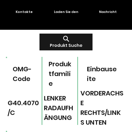
Kontakte
Laden Sie den
Nachricht
Produkt Suche
Produk
OMG-
Einbause
tfamili
Code
ite
e
VORDERACHS
LENKER
G40.4070
E
RADAUFH
/C
RECHTS/LINK
ÄNGUNG
S UNTEN