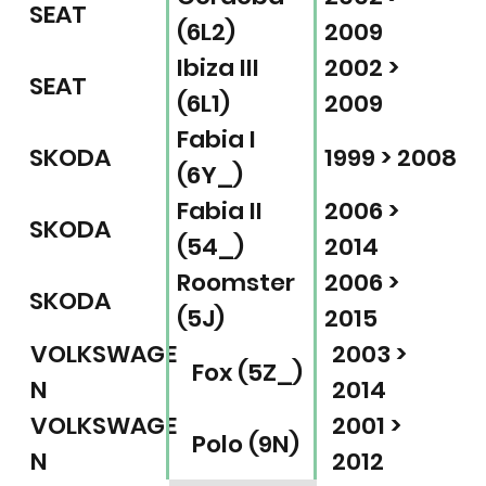
SEAT
(6L2)
2009
Ibiza III
2002 >
SEAT
(6L1)
2009
Fabia I
SKODA
1999 > 2008
(6Y_)
Fabia II
2006 >
SKODA
(54_)
2014
Roomster
2006 >
SKODA
(5J)
2015
VOLKSWAGE
2003 >
Fox (5Z_)
N
2014
VOLKSWAGE
2001 >
Polo (9N)
N
2012