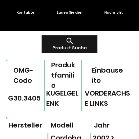
Kontakte
Laden Sie den
Nachricht
Produkt Suche
Produk
OMG-
Einbause
tfamili
Code
ite
e
KUGELGEL
VORDERACHS
G30.3405
ENK
E LINKS
Hersteller
Modell
Jahr
Cordoba
2002 >