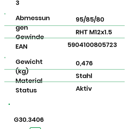
3
Abmessun
95/85/80
gen
RHT M12x1.5
Gewinde
5904100805723
EAN
Gewicht
0,476
(kg)
Stahl
Material
Aktiv
Status
G30.3406