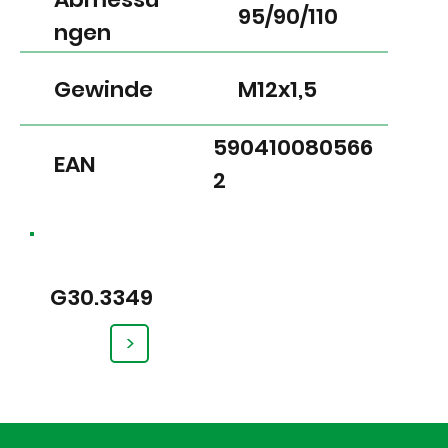
95/90/110
ngen
Gewinde
M12x1,5
590410080566
EAN
2
G30.3349
>