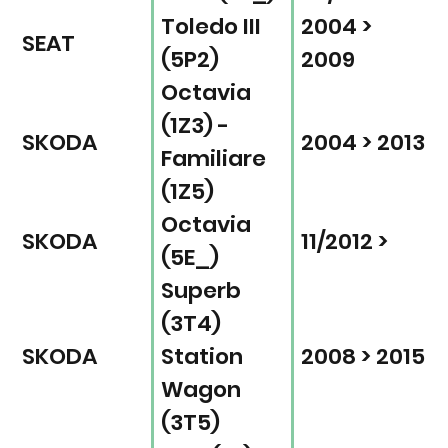
Toledo III
2004 >
SEAT
(5P2)
2009
Octavia
(1Z3) -
SKODA
2004 > 2013
Familiare
(1Z5)
Octavia
SKODA
11/2012 >
(5E_)
Superb
(3T4)
SKODA
Station
2008 > 2015
Wagon
(3T5)