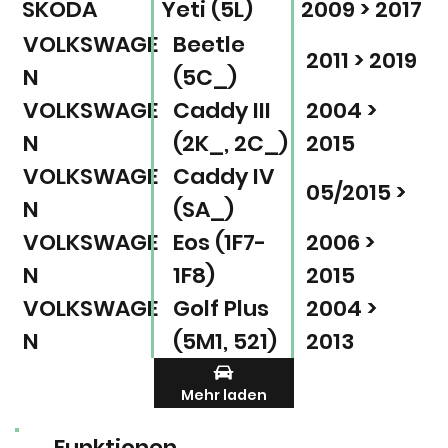
SKODA
Yeti (5L)
2009 > 2017
VOLKSWAGE
Beetle
2011 > 2019
N
(5C_)
VOLKSWAGE
Caddy III
2004 >
N
(2K_, 2C_)
2015
VOLKSWAGE
Caddy IV
05/2015 >
N
(SA_)
VOLKSWAGE
Eos (1F7-
2006 >
N
1F8)
2015
VOLKSWAGE
Golf Plus
2004 >
N
(5M1, 521)
2013
Mehr laden
Funktionen