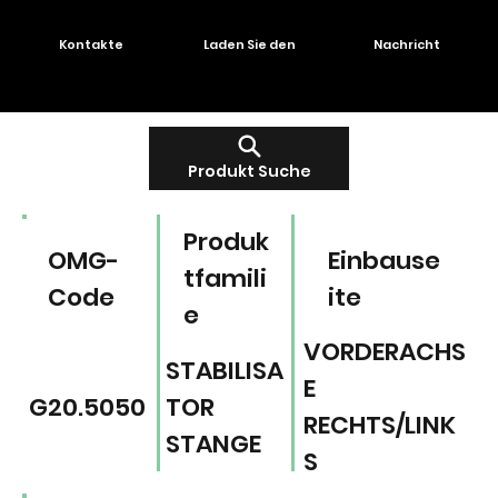
Kontakte
Laden Sie den
Nachricht
Produkt Suche
Produk
OMG-
Einbause
tfamili
Code
ite
e
VORDERACHS
STABILISA
E
G20.5050
TOR
RECHTS/LINK
STANGE
S