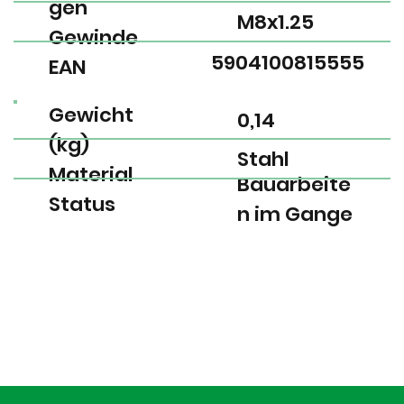
gen
M8x1.25
Gewinde
5904100815555
EAN
Gewicht
0,14
(kg)
Stahl
Material
Bauarbeite
Status
n im Gange