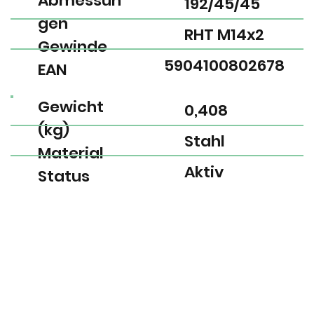
Abmessun
192/45/45
gen
RHT M14x2
Gewinde
5904100802678
EAN
Gewicht
0,408
(kg)
Stahl
Material
Aktiv
Status