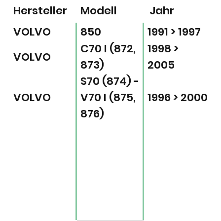
Hersteller
Modell
Jahr
VOLVO
850
1991 > 1997
C70 I (872,
1998 >
VOLVO
873)
2005
S70 (874) -
VOLVO
V70 I (875,
1996 > 2000
876)