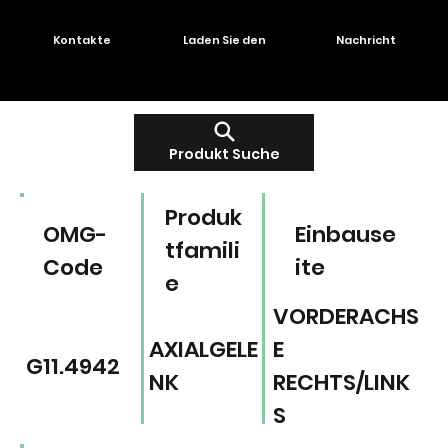
Kontakte
Laden Sie den
Nachricht
Produkt Suche
Produk
OMG-
Einbause
tfamili
Code
ite
e
VORDERACHS
AXIALGELE
E
G11.4942
NK
RECHTS/LINK
S