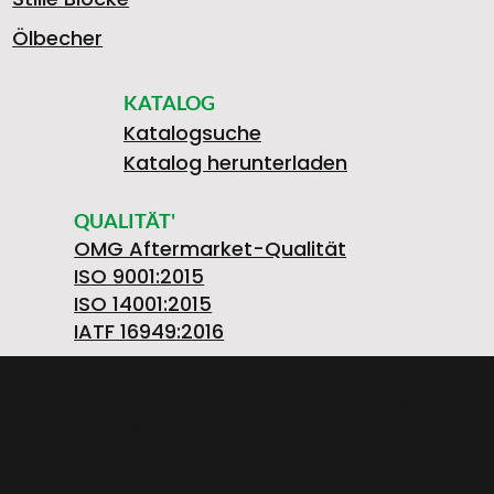
Ölbecher
KATALOG
Katalogsuche
Katalog herunterladen
QUALITÄT'
OMG Aftermarket-Qualität
ISO 9001:2015
ISO 14001:2015
IATF 16949:2016
O.M.G. S.R.L. OFFICINE MECCANICHE Società
Unipersonale
Strada Prov. FELETTO-AGLIE’ Km 2,225 | 10080
LUSIGLIE’ (Torino) ITALY | Tel. +39 0124 30181