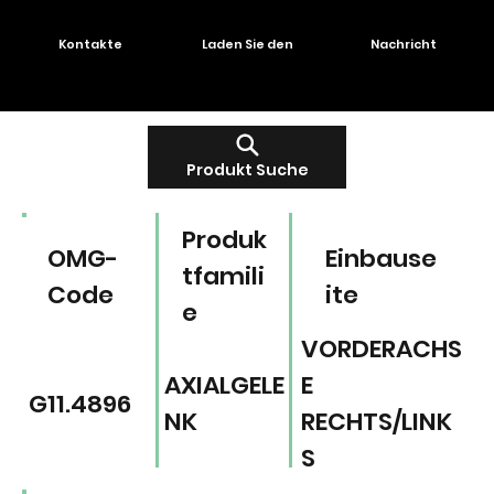
Kontakte
Laden Sie den
Nachricht
Produkt Suche
Produk
OMG-
Einbause
tfamili
Code
ite
e
VORDERACHS
AXIALGELE
E
G11.4896
NK
RECHTS/LINK
S