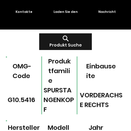
Kontakte
Laden Sie den
Nachricht
Produkt Suche
Produk
OMG-
Einbause
tfamili
Code
ite
e
SPURSTA
VORDERACHS
G10.5416
NGENKOP
E RECHTS
F
Hersteller
Modell
Jahr