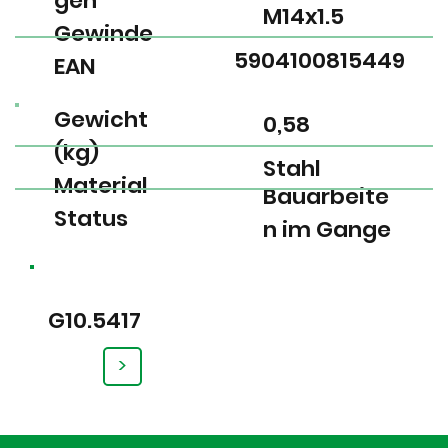
gen
M14x1.5
Gewinde
5904100815449
EAN
Gewicht
0,58
(kg)
Stahl
Material
Bauarbeite
Status
n im Gange
G10.5417
>