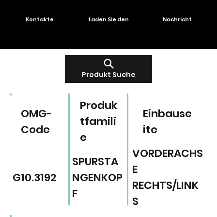
Kontakte
Laden Sie den
Nachricht
Produkt Suche
Produk
OMG-
Einbause
tfamili
Code
ite
e
VORDERACHS
SPURSTA
E
G10.3192
NGENKOP
RECHTS/LINK
F
S