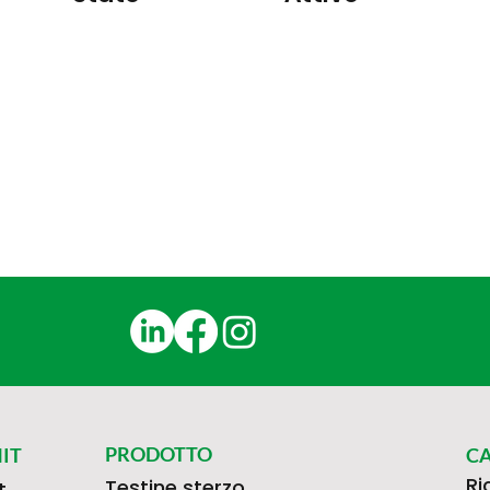
PRODOTTO
IT
C
Ri
Testine sterzo
t