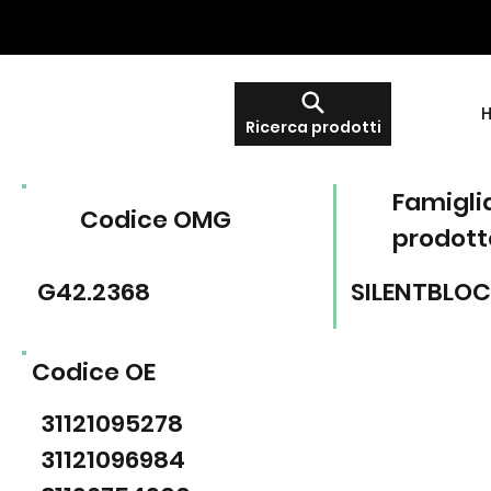
Ricerca prodotti
Famigli
Codice OMG
prodott
G42.2368
SILENTBLO
Codice OE
31121095278
31121096984