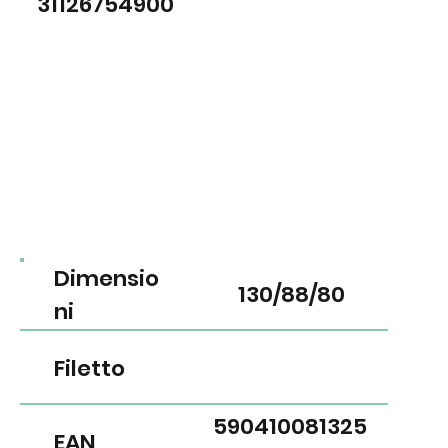
31126754900
Dimensio
130/88/80
ni
Filetto
590410081325
EAN