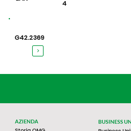
4
G42.2369
>
AZIENDA
BUSINESS UN
Storia OMG
Business Uni